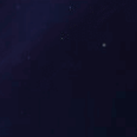
事业部副总经理、养护公司总经理宋宗华致辞
司总经理宋宗华在本次会议中表示，
星空官方网页版
将持续深
及新能源装备的绿色化、智能化、成套化升级，携手客户共建