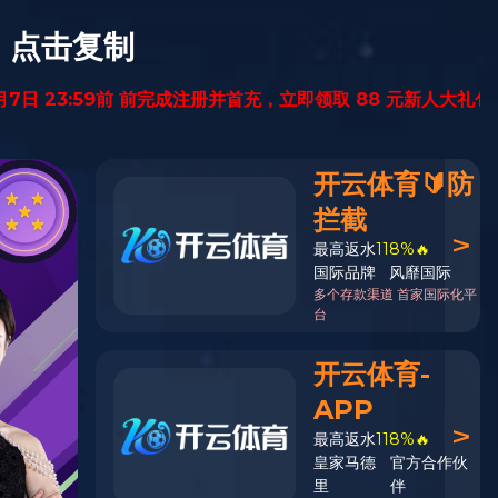
查找服务商
查找经销商
股票代码：000425.SZ




星空官方网页版全球站global website



最新推荐
2026/06/24
智启新程，技领未来｜星空官方网页版叉车智能化成套解决方案广受好评
2026/06/23
零排环保、高效节能，星空官方网页版 XUL307E锂电地下铲运机赋能绿色矿山
2026/06/23
，汇聚行
在中亚 为中亚｜星空官方网页版在乌搭建工程机械本土化人才新通道
2026/06/22
风电转运不再难，一套方案打通绿色能源的“出海口”