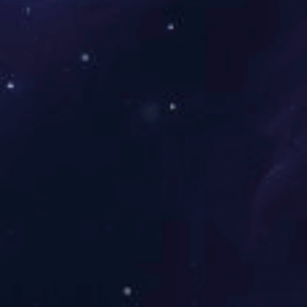
星空官方网页版
道路机械
星空官方网页版
道路机械
事业部副总经理、养护公
制备领域，聚焦破碎筛分、
沥青拌和站
、市政养护