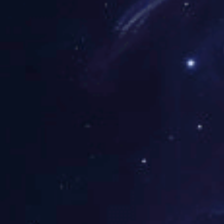
长安大学
长安大学机械学院党委书记高雁北就行业发展前景