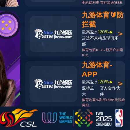
新闻订阅
欢迎订阅官方新闻，最新动态早知道
订阅
作专题
了
星空