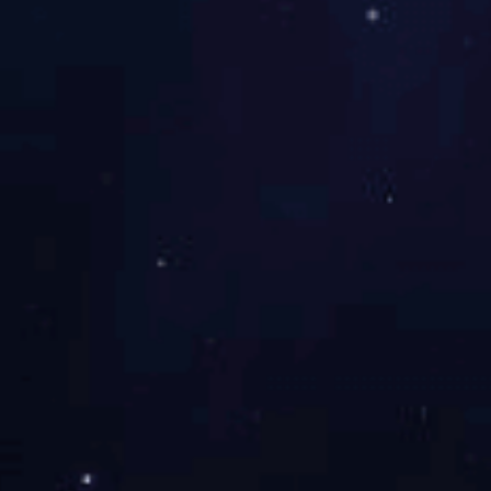
备与养护装备高质量发展新生态。