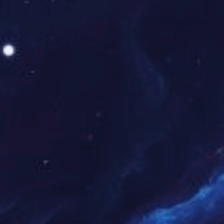
机械学院党委书记高雁北致辞
作深度分析，系统阐述材料制备领域的技术演进与市场机遇。