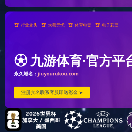
中国市政工程协会副会长、山东省市
中国市政工程协会副会长、山东省市政协会会长、
发言，强调抓住“十五五”绿色转型机遇，推动市政