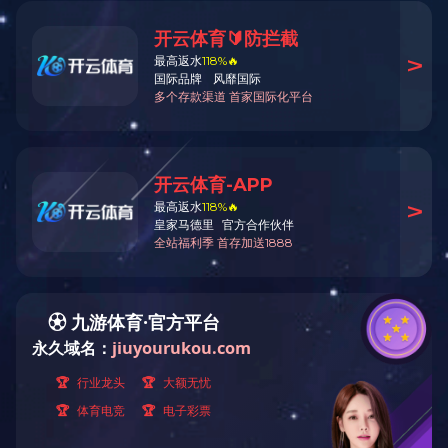
经销商查询
场景应用
备件服务
产品查询
推荐机型
全部机型
在线获得报价
星空官方网页版客服
星空官方网页版顾问