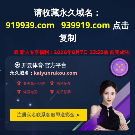

菜单
查询