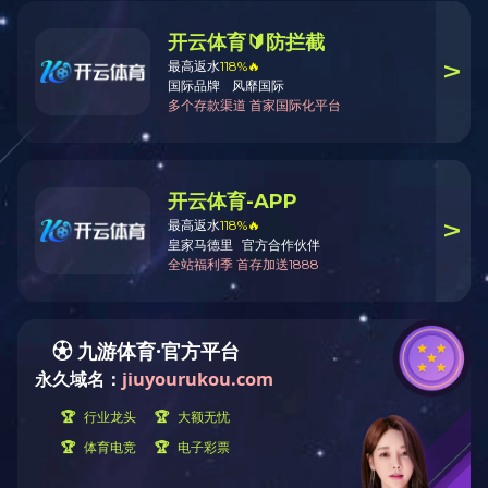
九游(NINE GAME)体育·官方网站
|
开云在线
|
多宝登录平台
|
开云直播
nba_开云（中国）
|
乐动网页版·官方站在线登入_乐动（中国）
|
leyu乐
鱼·官方web站登录入口
|
XK.COM星空体育（中国）科技公司
|
kaiyun平
台
|
星空线上官网(集团)官方网站
|
星空（中国）
客户服务
选产品
获取报价
我的