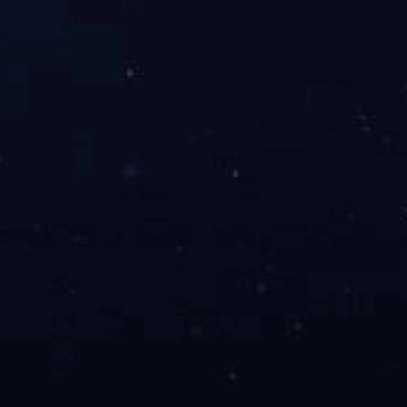
立即
询价