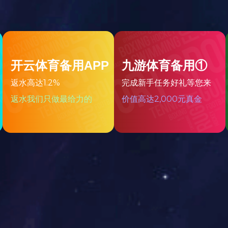
基础施工成套设备
结构施工成套设
网页版可以为房建和园区建设的基础施
星空官方网页版为房建和园区建设结
提供成套桩工机械和混凝土机械。
搬运和结构工程提供成套起重设备和
械。
