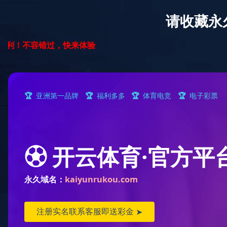
星空官方网页版星空官方网页版 助您成
星空（中国）
星空（中国）
施工案例
客
场景应用
星空官方网页版集团深耕建筑领
合绿色化、智能化核心技术，实