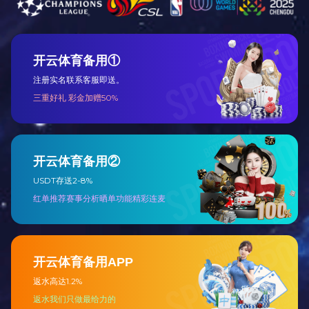
版可提供成套化解决方案。

城市运营数智化解决方案
针对城市运营中环卫车辆调度效率低、资源分配不合理、异常响应
滞后等难题，星空官方网页版智能管理平台通过可视化调度实时监
控全域车辆状态与作业进度，动态分析油耗、水耗及路段完成率，