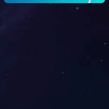
应用案例
星空官方网页版无人扫地
清凉启动！星空官方网页
机在辽宁东港音乐喷泉广
版雾炮车魅力指数100
场常态化作业
分！