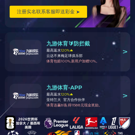


管网维护及排涝
破冰除雪
4大场景，14类产品，全面布局、
4大场景，13大类产品，雪停路
深度培育
净，保障畅通


设施维护
针对城市设施维护，星空官方网页