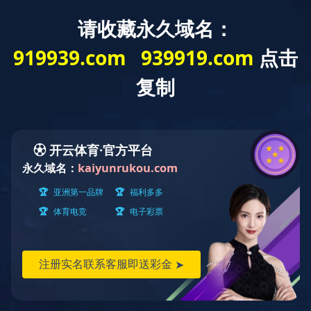

菜单
查询
露天矿山开采
针对露天矿山作业中设备协同效率低、生产数据分散化、资源调度
响应慢等痛点，星空官方网页版集团自主研发矿山智慧施工管理系
统。该系统深度融合无人矿卡、智能挖掘机、高精度钻机等数字化
装备集群，攻克传统矿山设备分散管控、作业流程割裂等难题，实
现生产调度效率显著提升。通过5G物联网平台实时监控设备状态与
矿石运输路径，动态优化爆破-采装-运输-排土全流程协同，解决传
统人工作业安全风险系数高、设备空驶率偏高的痛点。系统集成环
境监测与能耗管理模块，支持粉尘噪声实时预警与设备节能调控，
助力矿山综合能耗显著降低，构建“智能开采+生态管控”一体化解决
方案。