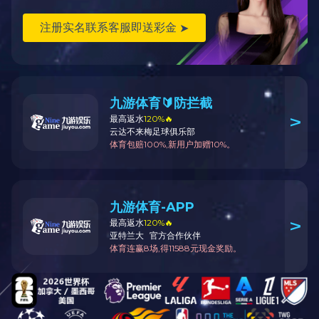


辅助设备
无人驾驶
装载机、平地机、推士机、压路
关键技术完全自主研发，已实现
机、钻机、破碎机、洒水车等辅助
24h常态化无驾驶员运行，运输效
设备，技术先进，产品成熟，为客
率>86%以上，具备与有人驾驶车
户提供成套化解决方案。
辆混行、混编作业能力。

